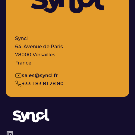
Syncl
64, Avenue de Paris
78000 Versailles
France
sales@syncl.fr
+33 1 83 81 28 80