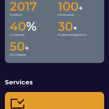
2017
100
+
Création
Partenaires
40
%
30
+
Croissance
Projets d'intégration
50
+
ISV intégrés
Services